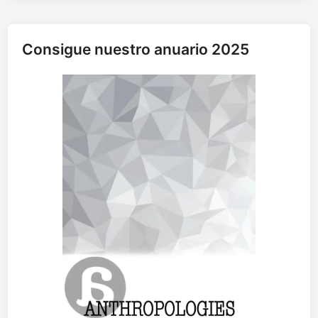
n
t
e
Consigue nuestro anuario 2025
m
p
e
r
i
e