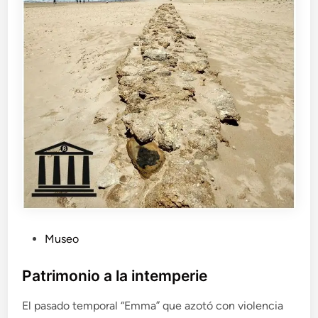
P
Museo
u
b
Patrimonio a la intemperie
l
El pasado temporal “Emma” que azotó con violencia
i