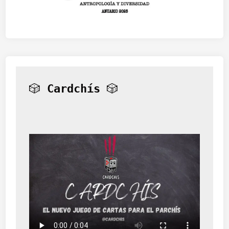
🎲 
Cardchís
 🎲