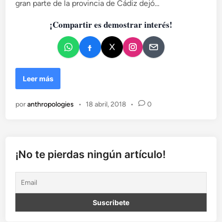
gran parte de la provincia de Cádiz dejó…
c
a
¡Compartir es demostrar interés!
d
o
e
n
P
Leer más
a
t
por
anthropologies
•
18 abril, 2018
•
0
r
i
m
o
n
¡No te pierdas ningún artículo!
i
o
a
l
a
i