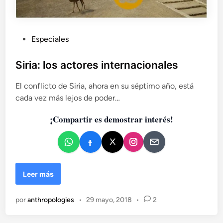
P
Especiales
u
b
Siria: los actores internacionales
l
El conflicto de Siria, ahora en su séptimo año, está
i
cada vez más lejos de poder…
c
a
¡Compartir es demostrar interés!
d
o
e
n
S
Leer más
i
r
por
anthropologies
•
29 mayo, 2018
•
2
i
a