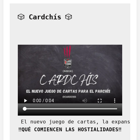
🎲 
Cardchís
 🎲
 El nuevo juego de cartas, la expansión
‼️QUÉ COMIENCEN LAS HOSTIALIDADES‼️