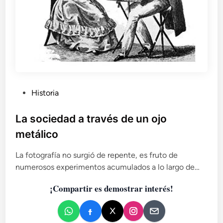
P
Historia
u
b
La sociedad a través de un ojo
l
metálico
i
c
La fotografía no surgió de repente, es fruto de
a
numerosos experimentos acumulados a lo largo de…
d
¡Compartir es demostrar interés!
o
e
n