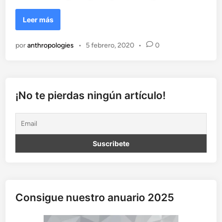
L
Leer más
a
s
por
anthropologies
•
5 febrero, 2020
•
0
o
c
i
e
d
¡No te pierdas ningún artículo!
a
d
a
t
r
a
v
é
s
Consigue nuestro anuario 2025
d
e
u