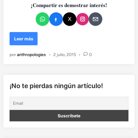
¡Compartir es demostrar interés!
e
n
C
Leer más
u
a
por
anthropologies
•
2 julio, 2015
•
0
n
d
o
l
o
¡No te pierdas ningún artículo!
s
d
i
n
o
s
a
u