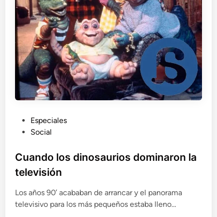
P
Especiales
u
Social
b
l
Cuando los dinosaurios dominaron la
i
televisión
c
a
Los años 90’ acababan de arrancar y el panorama
d
televisivo para los más pequeños estaba lleno…
o