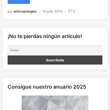
n
t
por
anthropologies
•
14 julio, 2015
•
0
r
e
v
i
s
¡No te pierdas ningún artículo!
t
a
a
P
a
b
l
o
F
Consigue nuestro anuario 2025
a
j
a
r
d