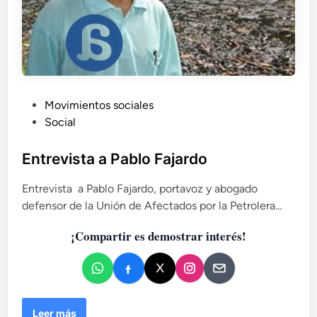
P
Movimientos sociales
u
Social
b
l
Entrevista a Pablo Fajardo
i
Entrevista a Pablo Fajardo, portavoz y abogado
c
defensor de la Unión de Afectados por la Petrolera…
a
d
¡Compartir es demostrar interés!
o
e
n
E
Leer más