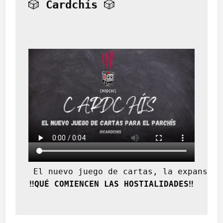
🎲 
Cardchís
 🎲
 El nuevo juego de cartas, la expansión
‼️QUÉ COMIENCEN LAS HOSTIALIDADES‼️