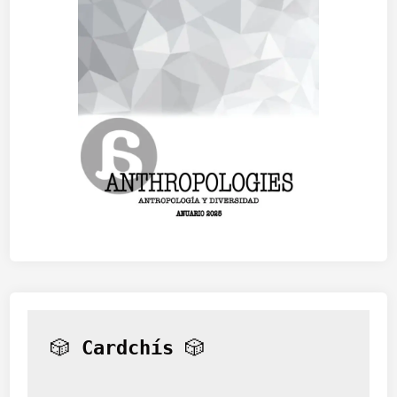
🎲 
Cardchís
 🎲