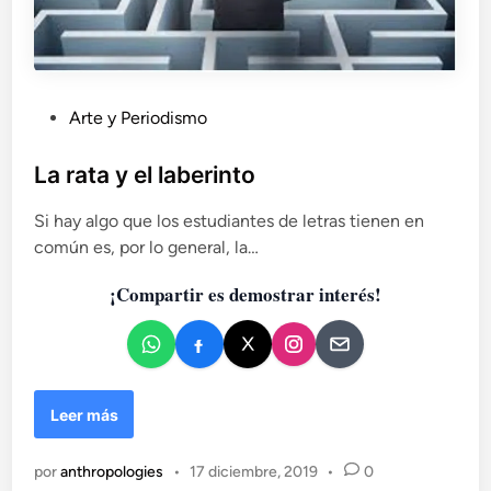
P
Arte y Periodismo
u
b
La rata y el laberinto
l
Si hay algo que los estudiantes de letras tienen en
i
común es, por lo general, la…
c
a
¡Compartir es demostrar interés!
d
o
e
n
L
Leer más
a
r
por
anthropologies
•
17 diciembre, 2019
•
0
a