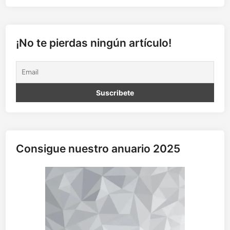
t
a
y
e
¡No te pierdas ningún artículo!
l
l
a
b
e
r
i
n
t
Consigue nuestro anuario 2025
o