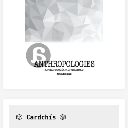
n
g
)
🎲 
Cardchís
 🎲