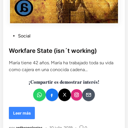
P
Social
u
b
Workfare State (isn´t working)
l
María tiene 42 años. María ha trabajado toda su vida
i
como cajera en una conocida cadena…
c
a
¡Compartir es demostrar interés!
d
o
e
n
W
Leer más
o
r
por
anthropologies
•
10 julio, 2019
•
0