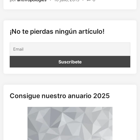
k
f
a
r
e
¡No te pierdas ningún artículo!
S
t
a
t
e
(
i
s
n
Consigue nuestro anuario 2025
´
t
w
o
r
k
i