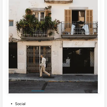
P
Social