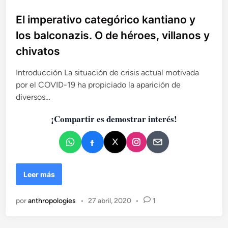
u
b
El imperativo categórico kantiano y
l
los balconazis. O de héroes, villanos y
i
chivatos
c
a
Introducción La situación de crisis actual motivada
d
por el COVID-19 ha propiciado la aparición de
o
diversos…
e
n
¡Compartir es demostrar interés!
E
Leer más
l
i
por
anthropologies
•
27 abril, 2020
•
1
m
p
e