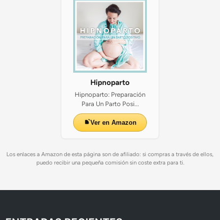
o
s
Hipnoparto
Hipnoparto: Preparación
Para Un Parto Posi...
Ver en Amazon
Los enlaces a Amazon de esta página son de afiliado: si compras a través de ellos,
puedo recibir una pequeña comisión sin coste extra para ti.