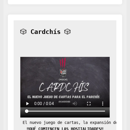
🎲 
Cardchís
 🎲
 El nuevo juego de cartas, la expansión definit
‼️QUÉ COMIENCEN LAS HOSTIALIDADES‼️