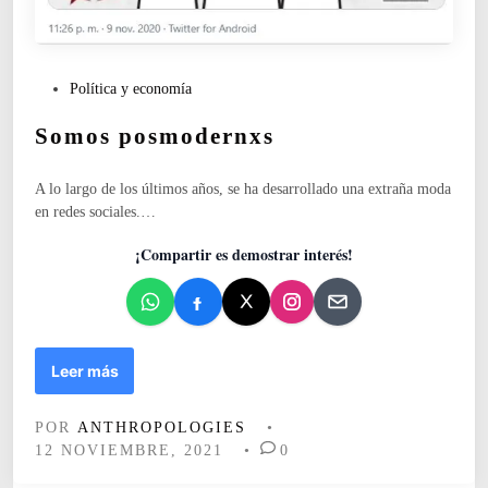
P
Política y economía
u
Somos posmodernxs
b
l
i
A lo largo de los últimos años, se ha desarrollado una extraña moda
c
en redes sociales.…
a
d
¡Compartir es demostrar interés!
o
e
n
S
Leer más
o
m
POR
ANTHROPOLOGIES
•
o
12 NOVIEMBRE, 2021
•
0
s
p