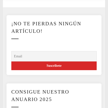
o
s
m
o
¡NO TE PIERDAS NINGÚN
d
e
ARTÍCULO!
r
n
x
s
CONSIGUE NUESTRO
ANUARIO 2025