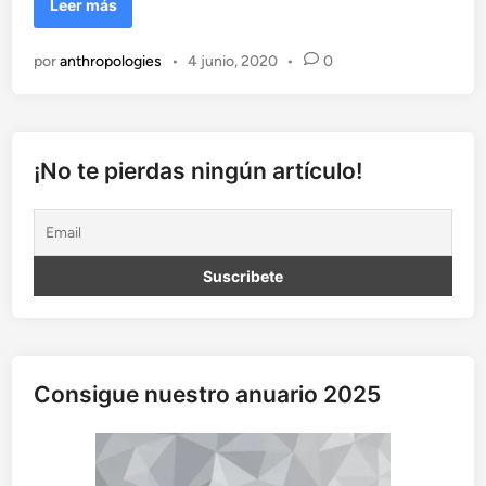
E
Leer más
l
i
por
anthropologies
•
4 junio, 2020
•
0
n
f
o
r
m
¡No te pierdas ningún artículo!
e
T
u
s
k
e
g
e
e
Consigue nuestro anuario 2025
:
o
c
o
m