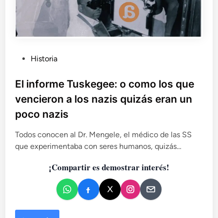
P
Historia
u
b
El informe Tuskegee: o como los que
l
vencieron a los nazis quizás eran un
i
poco nazis
c
a
Todos conocen al Dr. Mengele, el médico de las SS
d
que experimentaba con seres humanos, quizás…
o
e
¡Compartir es demostrar interés!
n