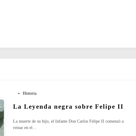
P
Historia
u
La Leyenda negra sobre Felipe II
b
l
i
La muerte de su hijo, el Infante Don Carlos Felipe II comenzó a
c
reinar en el…
a