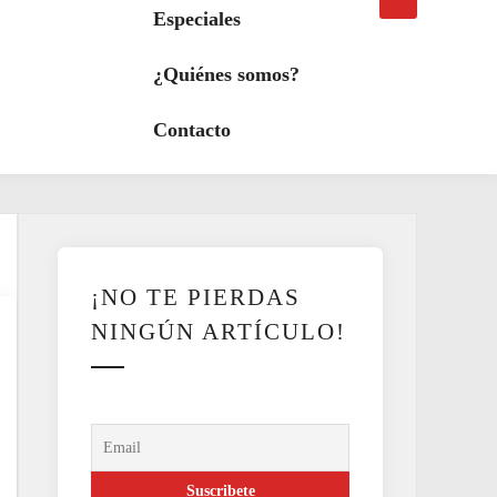
búsqueda
a
Especiales
modo
oscuro
¿Quiénes somos?
Contacto
¡NO TE PIERDAS
NINGÚN ARTÍCULO!