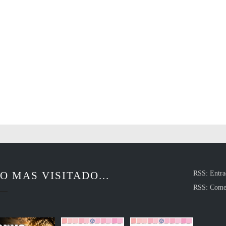
O MAS VISITADO...
RSS: Entra
RSS: Come