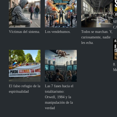
S
C
Víctimas del sistema.
Los vendehumos.
Todos se marchan. Y,
curiosamente, nadie
les echa.
8. 
Mo
El falso refugio de la
Las 7 fases hacia el
espiritualidad
totalitarismo:
Orwell, 1984 y la
manipulación de la
verdad