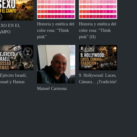
Historia y estética del
Historia y estética del
EXO EN EL
color rosa: “Think
color rosa: “Think
AMPO
pink”
pink” (II)
Ejército Israelí,
9. Hollywood: Luces,
ssad y Hamas
Cámara... ¡Tradición!
Manuel Carmona