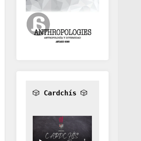
🎲 
Cardchís
 🎲