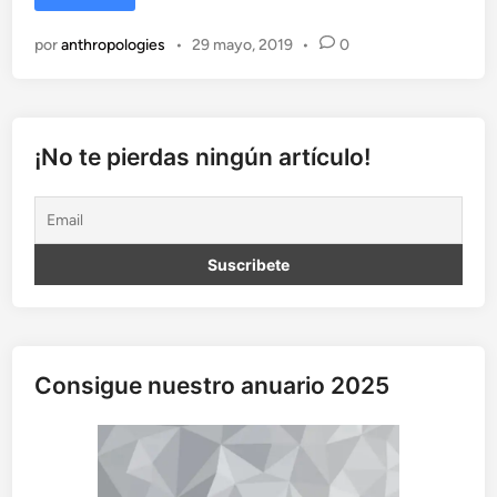
e
s
por
anthropologies
•
29 mayo, 2019
•
0
a
f
í
o
s
¡No te pierdas ningún artículo!
d
e
l
a
c
i
e
n
c
Consigue nuestro anuario 2025
i
a
:
¿
h