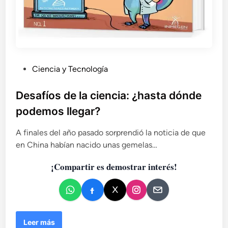
P
Ciencia y Tecnología
u
b
Desafíos de la ciencia: ¿hasta dónde
l
podemos llegar?
i
c
A finales del año pasado sorprendió la noticia de que
a
en China habían nacido unas gemelas…
d
¡Compartir es demostrar interés!
o
e
n
D
Leer más