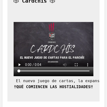
🎲 
Cardchís
 🎲
?
 El nuevo juego de cartas, la expansión
‼️QUÉ COMIENCEN LAS HOSTIALIDADES‼️