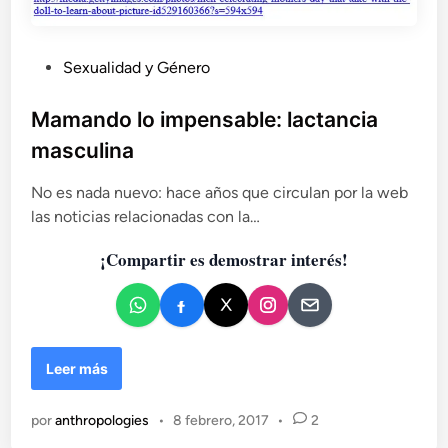
P
Sexualidad y Género
u
b
Mamando lo impensable: lactancia
l
masculina
i
c
No es nada nuevo: hace años que circulan por la web
a
las noticias relacionadas con la…
d
¡Compartir es demostrar interés!
o
e
n
M
Leer más
a
m
por
anthropologies
•
8 febrero, 2017
•
2
a