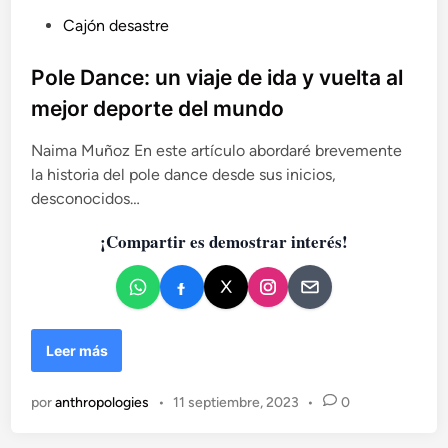
q
P
Cajón desastre
u
u
i
b
Pole Dance: un viaje de ida y vuelta al
e
l
r
mejor deporte del mundo
i
o
b
c
Naima Muñoz En este artículo abordaré brevemente
a
a
la historia del pole dance desde sus inicios,
i
d
desconocidos…
l
o
a
¡Compartir es demostrar interés!
e
r
n
P
Leer más
o
l
por
anthropologies
•
11 septiembre, 2023
•
0
e
D