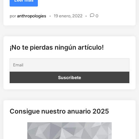
n
l
d
e
por
anthropologies
•
19 enero, 2022
•
0
o
s
p
í
r
i
¡No te pierdas ningún artículo!
t
u
d
e
l
a
d
a
n
Consigue nuestro anuario 2025
z
a