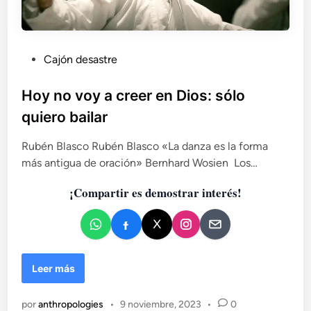
P
Cajón desastre
u
b
Hoy no voy a creer en Dios: sólo
l
quiero bailar
i
c
Rubén Blasco Rubén Blasco «La danza es la forma
a
más antigua de oración» Bernhard Wosien Los…
d
¡Compartir es demostrar interés!
o
e
n
H
Leer más
o
y
por
anthropologies
•
9 noviembre, 2023
•
0