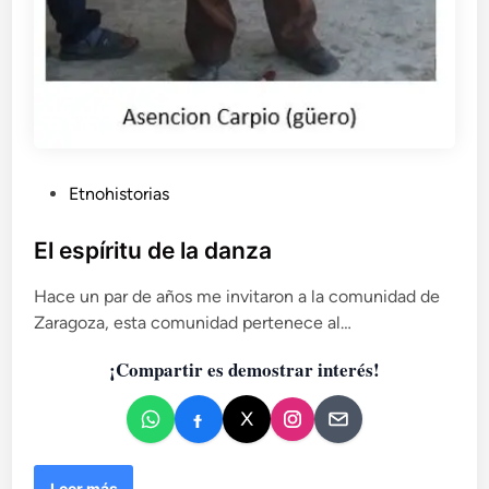
t
a
a
l
m
e
j
o
P
Etnohistorias
r
u
d
b
El espíritu de la danza
e
l
p
Hace un par de años me invitaron a la comunidad de
i
o
r
Zaragoza, esta comunidad pertenece al…
c
t
a
¡Compartir es demostrar interés!
e
d
d
o
e
e
l
n
m
u
E
Leer más