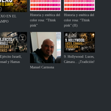
Historia y estética del
Historia y estética del
EXO EN EL
color rosa: “Think
color rosa: “Think
AMPO
pink”
pink” (II)
Ejército Israelí,
9. Hollywood: Luces,
ssad y Hamas
Cámara... ¡Tradición!
Manuel Carmona