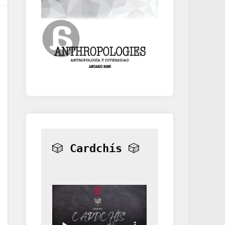
🎲 
Cardchís
 🎲