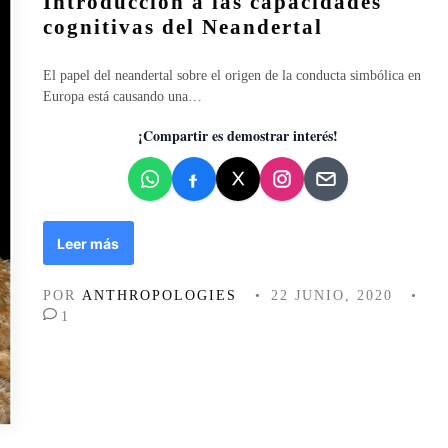
Introducción a las capacidades
l
cognitivas del Neandertal
i
c
El papel del neandertal sobre el origen de la conducta simbólica en
a
Europa está causando una…
d
o
¡Compartir es demostrar interés!
e
n
I
Leer más
n
t
POR
ANTHROPOLOGIES
•
22 JUNIO, 2020
•
r
1
o
d
u
c
c
i