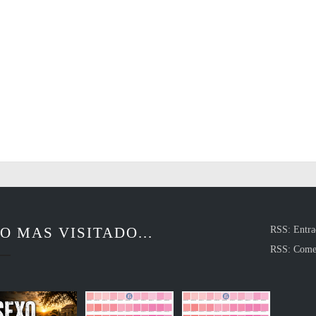
O MAS VISITADO...
RSS: Entra
RSS: Come