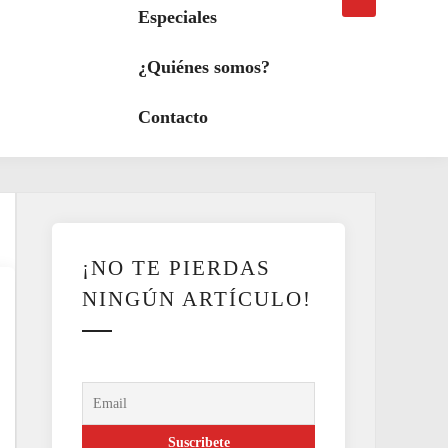
búsqueda
a
Especiales
modo
oscuro
¿Quiénes somos?
Contacto
¡NO TE PIERDAS
NINGÚN ARTÍCULO!