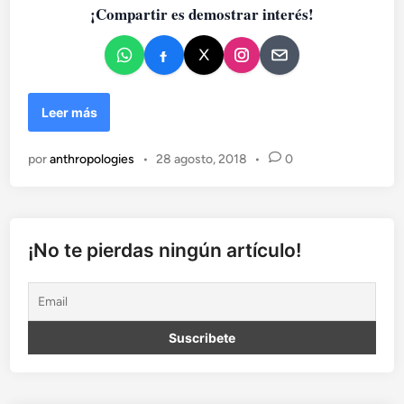
¡Compartir es demostrar interés!
d
o
e
n
L
Leer más
a
r
por
anthropologies
•
28 agosto, 2018
•
0
e
a
l
i
d
¡No te pierdas ningún artículo!
a
d
a
c
o
l
c
h