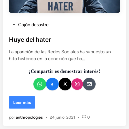
P
Cajón desastre
u
b
Huye del hater
l
La aparición de las Redes Sociales ha supuesto un
i
hito histórico en la conexión que ha…
c
a
¡Compartir es demostrar interés!
d
o
e
n
H
Leer más
u
y
por
anthropologies
•
24 junio, 2021
•
0
e
d