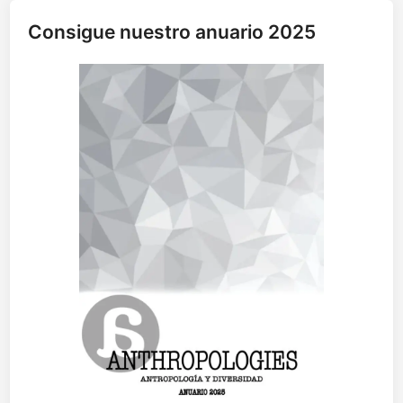
a
Consigue nuestro anuario 2025
d
a