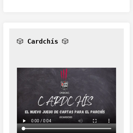
🎲 
Cardchís
 🎲