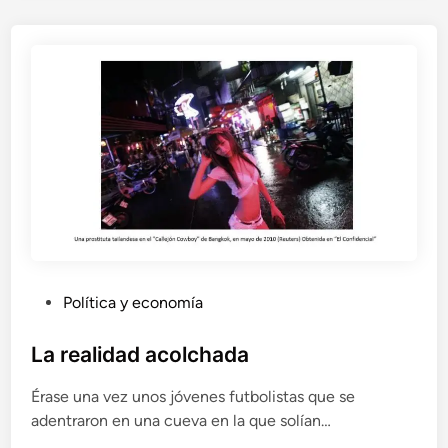
e
l
h
a
t
e
r
P
Política y economía
u
b
La realidad acolchada
l
Érase una vez unos jóvenes futbolistas que se
i
adentraron en una cueva en la que solían…
c
a