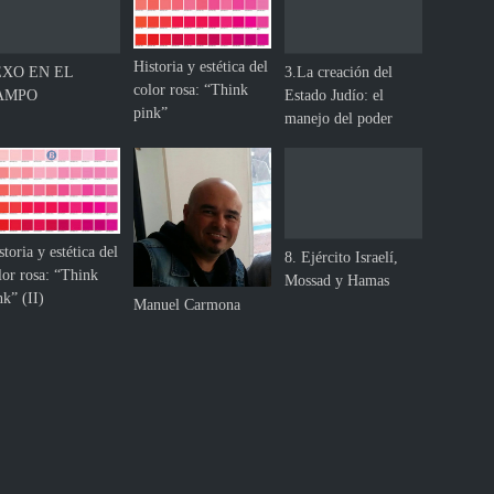
Historia y estética del
EXO EN EL
3.La creación del
color rosa: “Think
AMPO
Estado Judío: el
pink”
manejo del poder
storia y estética del
8. Ejército Israelí,
lor rosa: “Think
Mossad y Hamas
nk” (II)
Manuel Carmona