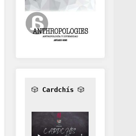
🎲 
Cardchís
 🎲