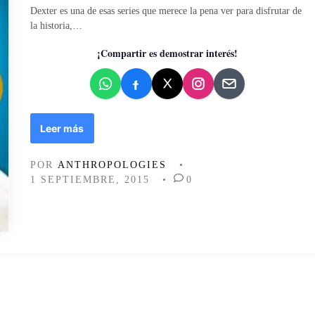
i
Dexter es una de esas series que merece la pena ver para disfrutar de
c
la historia,…
a
d
¡Compartir es demostrar interés!
o
e
n
U
Leer más
n
a
POR
ANTHROPOLOGIES
•
s
1 SEPTIEMBRE, 2015
•
0
e
s
i
n
o
e
n
s
e