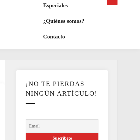
búsqueda
a
Especiales
modo
oscuro
¿Quiénes somos?
Contacto
¡NO TE PIERDAS
NINGÚN ARTÍCULO!