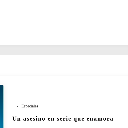
P
Especiales
u
Un asesino en serie que enamora
b
l