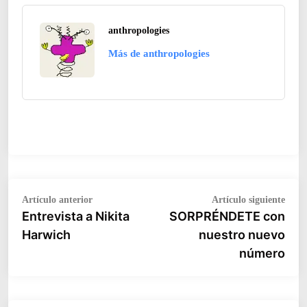
anthropologies
Más de anthropologies
Navegación
Artículo
Artíc
Artículo anterior
Artículo siguiente
anterior:
siguie
Entrevista a Nikita
SORPRÉNDETE con
de
Harwich
nuestro nuevo
entradas
número