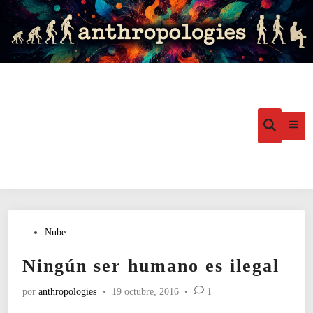
Saltar
al
contenido
Menú
Abrir
búsqueda
princ
Publicado
Nube
en
Ningún ser humano es ilegal
por
anthropologies
•
19 octubre, 2016
•
1