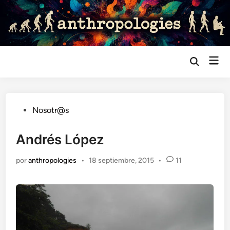
Saltar
al
contenido
Me
Abrir
búsqueda
prin
Publicado
Nosotr@s
en
Andrés López
por
anthropologies
•
18 septiembre, 2015
•
11