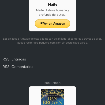
Maite
Maite Historia humana y
profunda del autor...
Ver en Amazon
Los enlaces a Amazon de esta página son de afiliado: si compras a través de ellos,
puedo recibir una pequeña comisión sin coste extra para ti.
RSS: Entradas
RSS: Comentarios
PUBLICIDAD