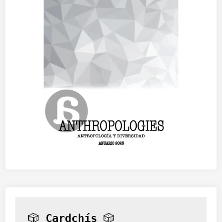
🎲 
Cardchís
 🎲