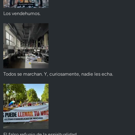
Los vendehumos.
Todos se marchan. Y, curiosamente, nadie les echa.
El falso refugio de la espiritualidad