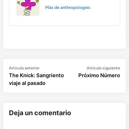
Más de anthropologies
Artículo
Artí
Navegación
Artículo anterior
Artículo siguiente
anterior:
sigu
The Knick: Sangriento
Próximo Número
de
viaje al pasado
entradas
Deja un comentario