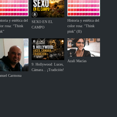
storia y estética del
Historia y estética del
SEXO EN EL
lor rosa: “Think
color rosa: “Think
CAMPO
nk”
pink” (II)
Azalí Macías
9. Hollywood: Luces,
Cámara... ¡Tradición!
nuel Carmona