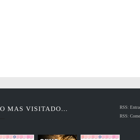
O MAS VISITADO...
RSS: Entra
RSS: Come