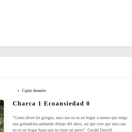
P
Cajón desastre
u
Charca 1 Ecoansiedad 0
b
l
i
“Como dicen los griegos, una casa no es un hogar a menos que tenga
c
una golondrina anidando debajo del alero, así que creo que una casa
a
no es un hogar hasta que no tiene un perro”. Gerald Durrell.