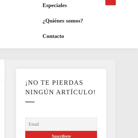
búsqueda
a
Especiales
modo
oscuro
¿Quiénes somos?
Contacto
¡NO TE PIERDAS
NINGÚN ARTÍCULO!