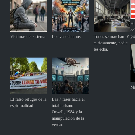
Hi
co
pi
Víctimas del sistema.
Los vendehumos.
Todos se marchan. Y,
curiosamente, nadie
les echa.
Ma
El falso refugio de la
Las 7 fases hacia el
espiritualidad
totalitarismo:
Orwell, 1984 y la
manipulación de la
verdad