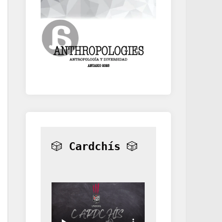
🎲 
Cardchís
 🎲