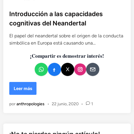
u
b
Introducción a las capacidades
l
cognitivas del Neandertal
i
c
El papel del neandertal sobre el origen de la conducta
a
simbólica en Europa está causando una…
d
¡Compartir es demostrar interés!
o
e
n
I
Leer más
n
t
por
anthropologies
•
22 junio, 2020
•
1
r
o
d
u
c