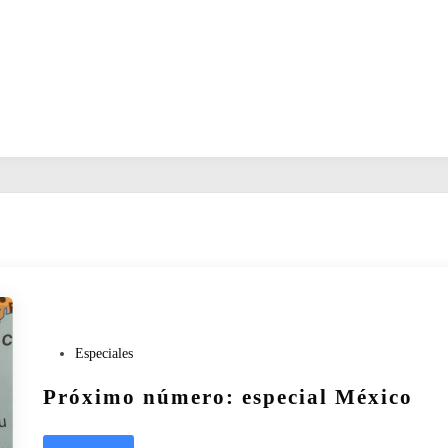
P
Especiales
u
Próximo número: especial México
b
l
i