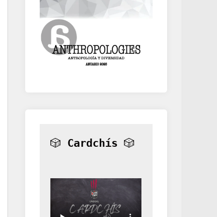
🎲 
Cardchís
 🎲