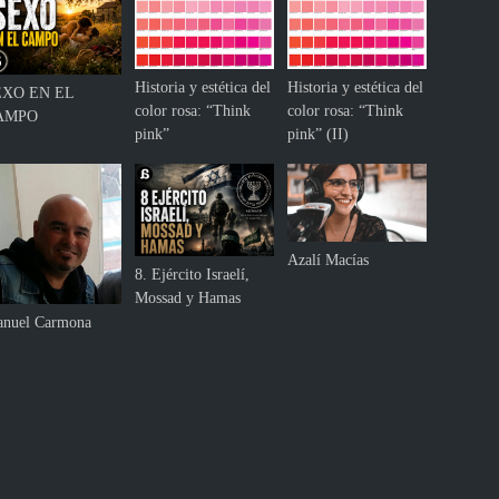
Historia y estética del
Historia y estética del
EXO EN EL
color rosa: “Think
color rosa: “Think
AMPO
pink”
pink” (II)
Azalí Macías
8. Ejército Israelí,
Mossad y Hamas
nuel Carmona