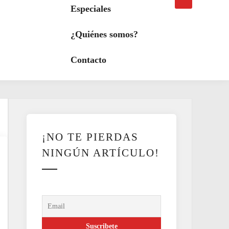
búsqueda
a
Especiales
modo
oscuro
¿Quiénes somos?
Contacto
¡NO TE PIERDAS
NINGÚN ARTÍCULO!