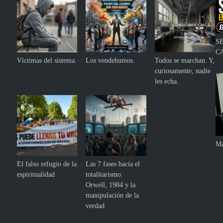
S
C
Víctimas del sistema.
Los vendehumos.
Todos se marchan. Y,
curiosamente, nadie
les echa.
Ma
El falso refugio de la
Las 7 fases hacia el
espiritualidad
totalitarismo:
Orwell, 1984 y la
manipulación de la
verdad