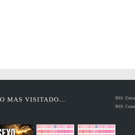
O MAS VISITADO...
RSS: Entra
RSS: Come