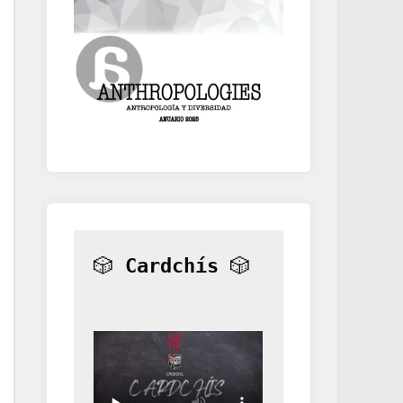
🎲 
Cardchís
 🎲