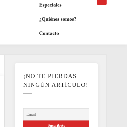
búsqueda
a
Especiales
modo
oscuro
¿Quiénes somos?
Contacto
¡NO TE PIERDAS
NINGÚN ARTÍCULO!