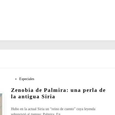
P
Especiales
u
Zenobia de Palmira: una perla de
b
l
la antigua Siria
i
c
Hubo en la actual Siria un “reino de cuento” cuya leyenda
a
sobrevivió al tiempo; Palmira. En…