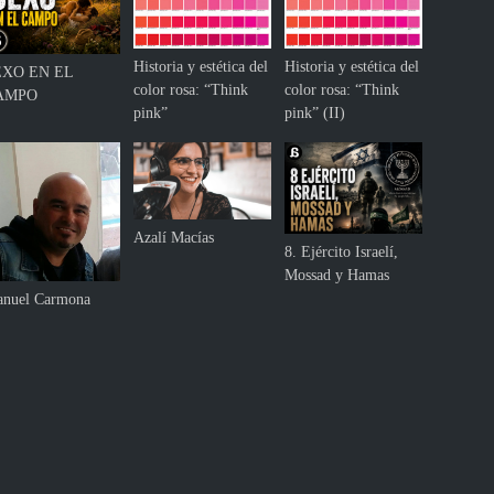
Historia y estética del
Historia y estética del
EXO EN EL
color rosa: “Think
color rosa: “Think
AMPO
pink”
pink” (II)
Azalí Macías
8. Ejército Israelí,
Mossad y Hamas
nuel Carmona