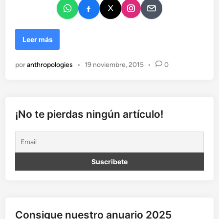
o
e
n
V
Leer más
o
t
por
anthropologies
•
19 noviembre, 2015
•
0
o
f
e
m
e
¡No te pierdas ningún artículo!
n
i
n
o
Consigue nuestro anuario 2025