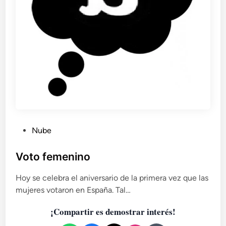
P
Nube
u
b
Voto femenino
l
Hoy se celebra el aniversario de la primera vez que las
i
mujeres votaron en España. Tal…
c
a
¡Compartir es demostrar interés!
d