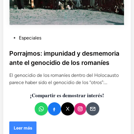
P
Especiales
u
b
Porrajmos: impunidad y desmemoria
l
ante el genocidio de los romaníes
i
c
El genocidio de los romaníes dentro del Holocausto
a
parece haber sido el genocidio de los “otros”:…
d
¡Compartir es demostrar interés!
o
e
n
P
Leer más
o