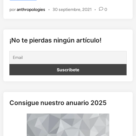
r
por
anthropologies
•
30 septiembre, 2021
•
0
r
a
j
m
o
¡No te pierdas ningún artículo!
s
:
i
m
p
u
n
i
d
Consigue nuestro anuario 2025
a
d
y
d
e
s