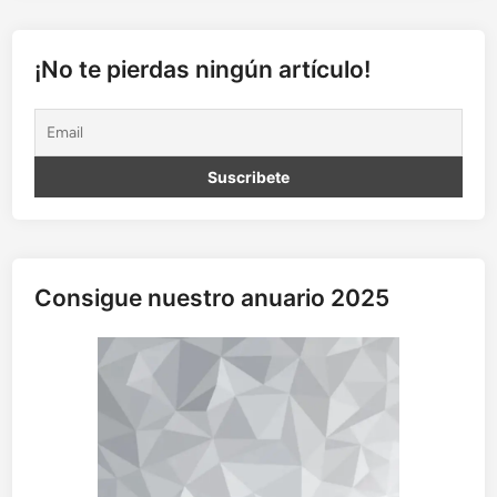
u
s
i
¡No te pierdas ningún artículo!
o
n
e
s
d
e
c
u
a
Consigue nuestro anuario 2025
r
e
n
t
e
n
a