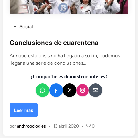
P
Social
u
b
Conclusiones de cuarentena
l
Aunque esta crisis no ha llegado a su fin, podemos
i
llegar a una serie de conclusiones…
c
a
¡Compartir es demostrar interés!
d
o
e
n
C
Leer más
o
n
por
anthropologies
•
13 abril, 2020
•
0
c
l