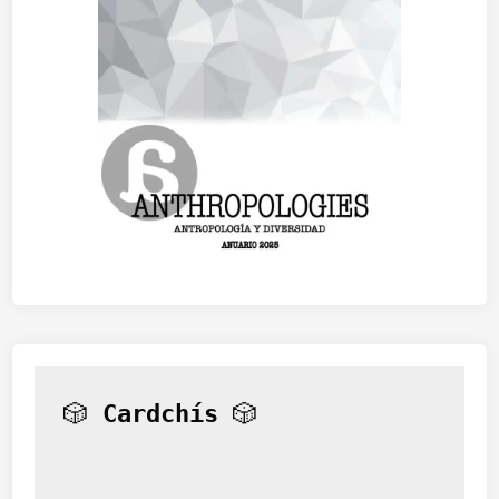
🎲 
Cardchís
 🎲