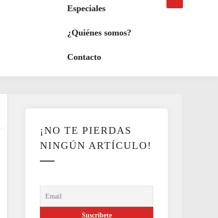
búsqueda
a
Especiales
modo
oscuro
¿Quiénes somos?
Contacto
¡NO TE PIERDAS
NINGÚN ARTÍCULO!