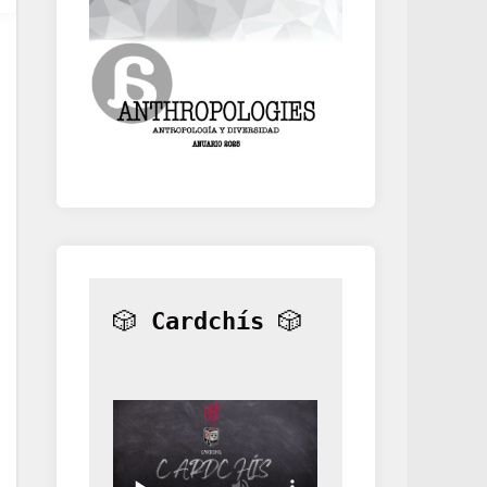
🎲 
Cardchís
 🎲