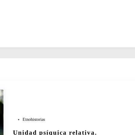
P
Etnohistorias
u
Unidad psíquica relativa.
b