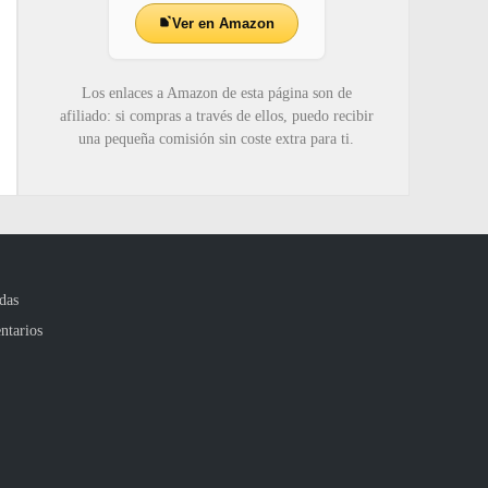
Ver en Amazon
Los enlaces a Amazon de esta página son de
afiliado: si compras a través de ellos, puedo recibir
una pequeña comisión sin coste extra para ti.
das
ntarios