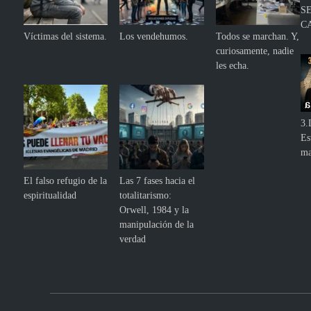
S
C
Víctimas del sistema.
Los vendehumos.
Todos se marchan. Y,
curiosamente, nadie
les echa.
3.
Es
ma
El falso refugio de la
Las 7 fases hacia el
espiritualidad
totalitarismo:
Orwell, 1984 y la
manipulación de la
verdad