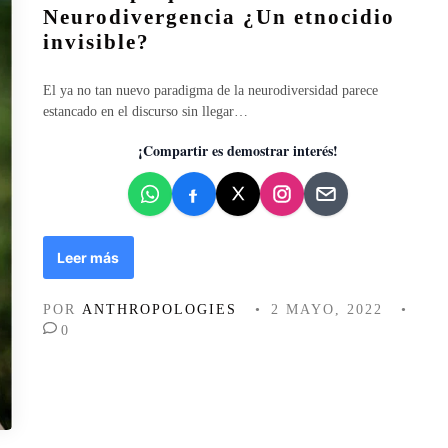
l
Neurodivergencia ¿Un etnocidio
i
invisible?
c
a
El ya no tan nuevo paradigma de la neurodiversidad parece
d
estancado en el discurso sin llegar…
o
e
¡Compartir es demostrar interés!
n
U
Leer más
n
i
POR
ANTHROPOLOGIES
•
2 MAYO, 2022
•
d
0
a
d
p
s
í
q