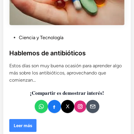
P
Ciencia y Tecnología
u
b
Hablemos de antibióticos
l
Estos días son muy buena ocasión para aprender algo
i
más sobre los antibióticos, aprovechando que
c
comienzan…
a
d
¡Compartir es demostrar interés!
o
e
n
H
Leer más
a