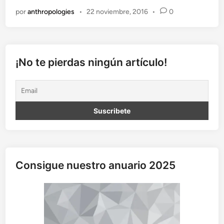
b
por
anthropologies
•
22 noviembre, 2016
•
0
l
e
m
o
s
¡No te pierdas ningún artículo!
d
e
a
n
t
i
b
i
ó
Consigue nuestro anuario 2025
t
i
c
o
s