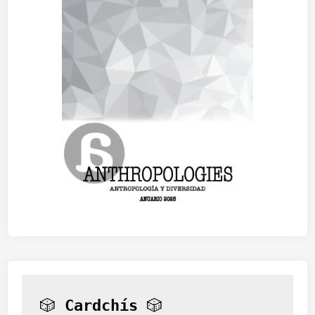
🎲 
Cardchís
 🎲