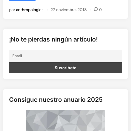
n
e
por
anthropologies
•
27 noviembre, 2018
•
0
f
a
t
a
f
¡No te pierdas ningún artículo!
l
:
e
l
a
j
e
d
r
Consigue nuestro anuario 2025
e
z
v
i
k
i