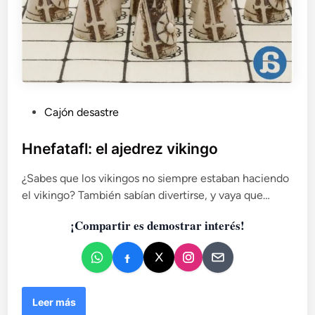
P
Cajón desastre
u
b
Hnefatafl: el ajedrez vikingo
l
¿Sabes que los vikingos no siempre estaban haciendo
i
el vikingo? También sabían divertirse, y vaya que…
c
a
¡Compartir es demostrar interés!
d
o
e
n
H
Leer más