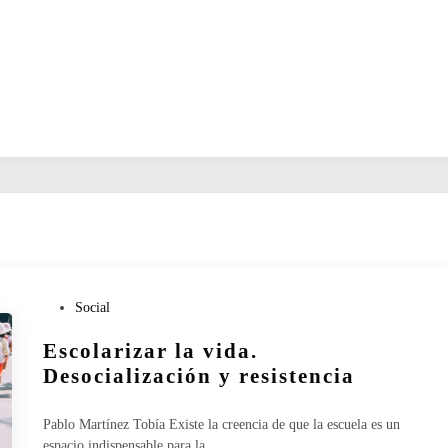
P
Social
u
Escolarizar la vida.
b
l
Desocialización y resistencia
i
c
Pablo Martínez Tobía Existe la creencia de que la escuela es un
a
espacio indispensable para la…