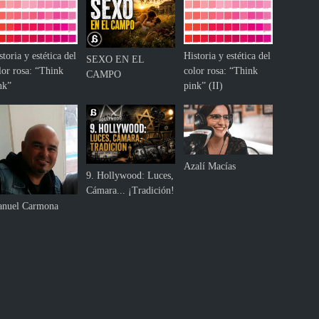
storia y estética del
Historia y estética del
SEXO EN EL
lor rosa: “Think
color rosa: “Think
CAMPO
nk”
pink” (II)
Azalí Macías
9. Hollywood: Luces,
Cámara... ¡Tradición!
nuel Carmona