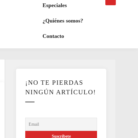
búsqueda
a
Especiales
modo
oscuro
¿Quiénes somos?
Contacto
¡NO TE PIERDAS
NINGÚN ARTÍCULO!