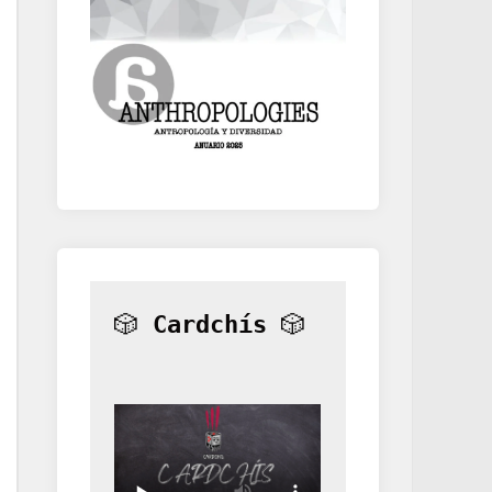
🎲 
Cardchís
 🎲