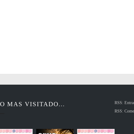
O MAS VISITADO...
RSS: Entra
RSS: Come