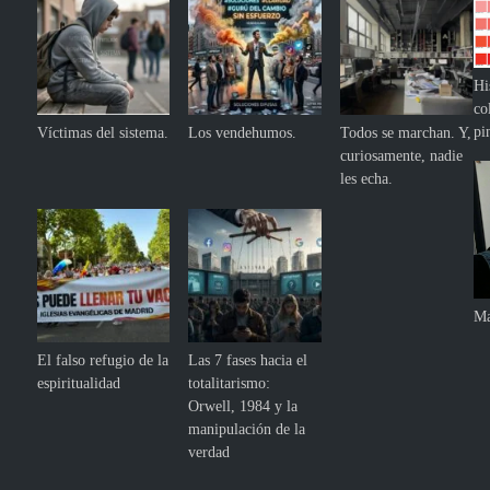
Hi
co
pi
Víctimas del sistema.
Los vendehumos.
Todos se marchan. Y,
curiosamente, nadie
les echa.
Ma
El falso refugio de la
Las 7 fases hacia el
espiritualidad
totalitarismo:
Orwell, 1984 y la
manipulación de la
verdad