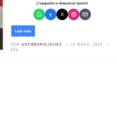
d
¡Compartir es demostrar interés!
o
e
n
2
Leer más
8
d
POR
ANTHROPOLOGIES
•
16 MAYO, 2018
•
e
0
M
a
y
o