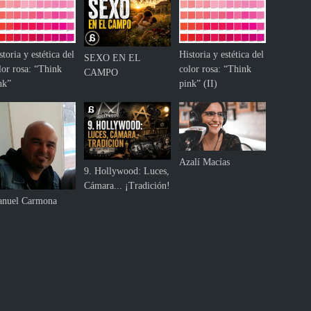
storia y estética del
Historia y estética del
SEXO EN EL
lor rosa: “Think
color rosa: “Think
CAMPO
nk”
pink” (II)
Azalí Macías
9. Hollywood: Luces,
Cámara... ¡Tradición!
nuel Carmona