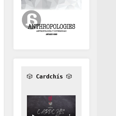
🎲 
Cardchís
 🎲