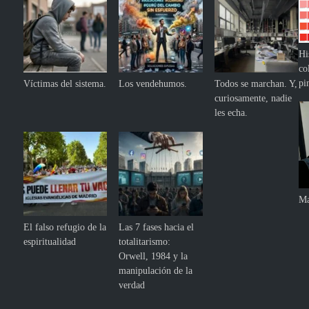
Hi
co
pi
Víctimas del sistema.
Los vendehumos.
Todos se marchan. Y,
curiosamente, nadie
les echa.
Ma
El falso refugio de la
Las 7 fases hacia el
espiritualidad
totalitarismo:
Orwell, 1984 y la
manipulación de la
verdad