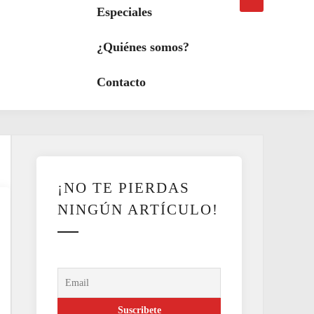
búsqueda
a
Especiales
modo
oscuro
¿Quiénes somos?
Contacto
¡NO TE PIERDAS
NINGÚN ARTÍCULO!