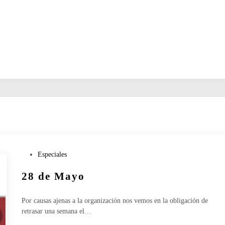
P
Especiales
u
28 de Mayo
b
l
i
Por causas ajenas a la organización nos vemos en la obligación de
c
retrasar una semana el…
a