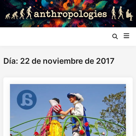
Saltar
al
contenido
Me
Abrir
búsqueda
prin
Día:
22 de noviembre de 2017