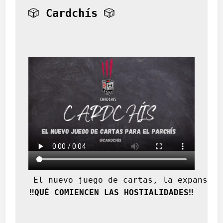
🎲 
Cardchís
 🎲
 El nuevo juego de cartas, la expansión
‼️QUÉ COMIENCEN LAS HOSTIALIDADES‼️