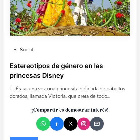
P
Social
u
b
Estereotipos de género en las
l
princesas Disney
i
c
“… Érase una vez una princesita delicada de cabellos
a
dorados, llamada Victoria, que creía de todo…
d
¡Compartir es demostrar interés!
o
e
n