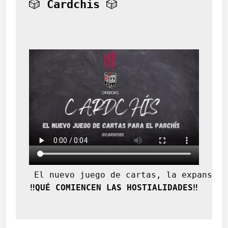
🎲 
Cardchís
 🎲
s
c
u
b
i
e
r
t
o
e
n
M
u
l
a
?
 El nuevo juego de cartas, la expansión
‼️QUÉ COMIENCEN LAS HOSTIALIDADES‼️