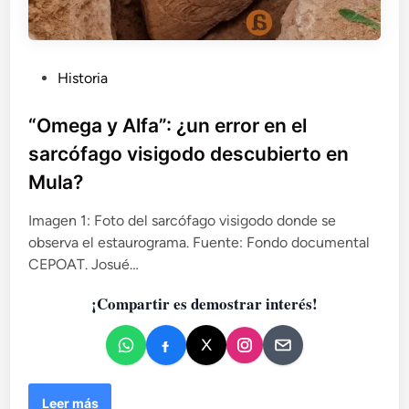
P
Historia
u
b
“Omega y Alfa”: ¿un error en el
l
sarcófago visigodo descubierto en
i
Mula?
c
a
Imagen 1: Foto del sarcófago visigodo donde se
d
observa el estaurograma. Fuente: Fondo documental
o
CEPOAT. Josué…
e
n
¡Compartir es demostrar interés!
“
Leer más