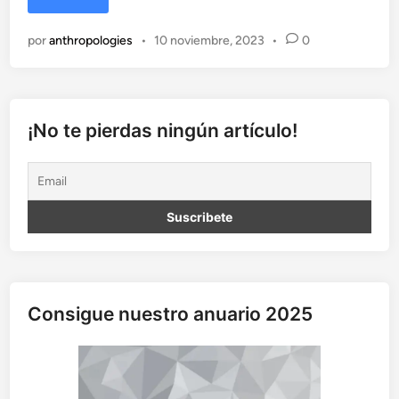
O
m
por
anthropologies
•
10 noviembre, 2023
•
0
e
g
a
y
A
¡No te pierdas ningún artículo!
l
f
a
”
:
¿
u
n
e
Consigue nuestro anuario 2025
r
r
o
r
e