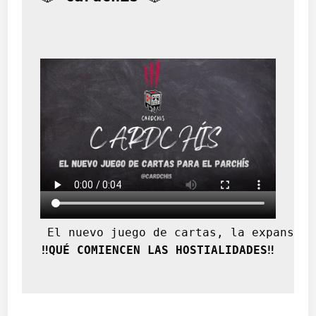
o
d
e
l
o
s
r
o
m
a
n
í
e
s
 El nuevo juego de cartas, la expansión
‼️QUÉ COMIENCEN LAS HOSTIALIDADES‼️