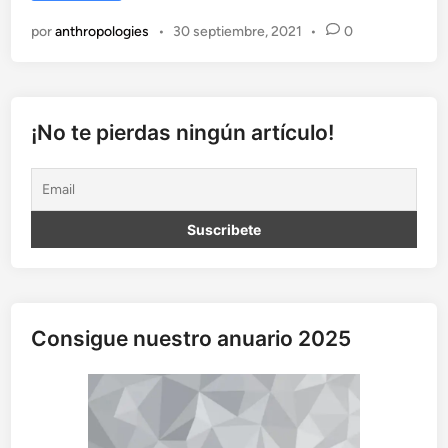
r
por
anthropologies
•
30 septiembre, 2021
•
0
r
a
j
m
o
¡No te pierdas ningún artículo!
s
:
i
m
p
u
n
i
d
Consigue nuestro anuario 2025
a
d
y
d
e
s