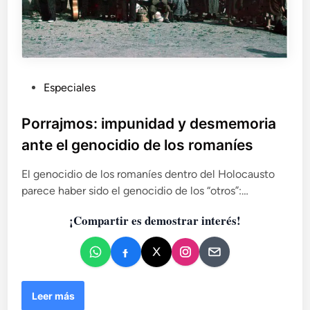
P
Especiales
u
b
Porrajmos: impunidad y desmemoria
l
ante el genocidio de los romaníes
i
c
El genocidio de los romaníes dentro del Holocausto
a
parece haber sido el genocidio de los “otros”:…
d
¡Compartir es demostrar interés!
o
e
n
P
Leer más
o