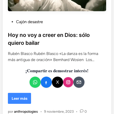
P
Cajón desastre
u
b
Hoy no voy a creer en Dios: sólo
l
quiero bailar
i
c
Rubén Blasco Rubén Blasco «La danza es la forma
a
más antigua de oración» Bernhard Wosien Los…
d
¡Compartir es demostrar interés!
o
e
n
H
Leer más
o
y
por
anthropologies
•
9 noviembre, 2023
•
0