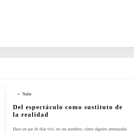
P
Nube
u
Del espectáculo como sustituto de
b
l
la realidad
i
c
Hace un par de días viví, no sin asombro, cómo alguien amenazaba
a