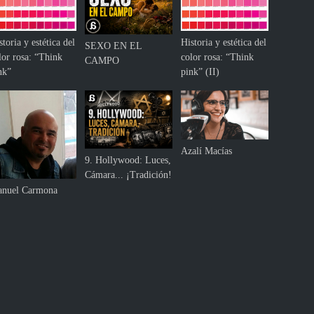
storia y estética del
Historia y estética del
SEXO EN EL
lor rosa: “Think
color rosa: “Think
CAMPO
nk”
pink” (II)
Azalí Macías
9. Hollywood: Luces,
Cámara... ¡Tradición!
nuel Carmona