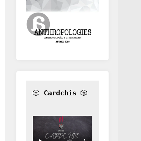
🎲 
Cardchís
 🎲