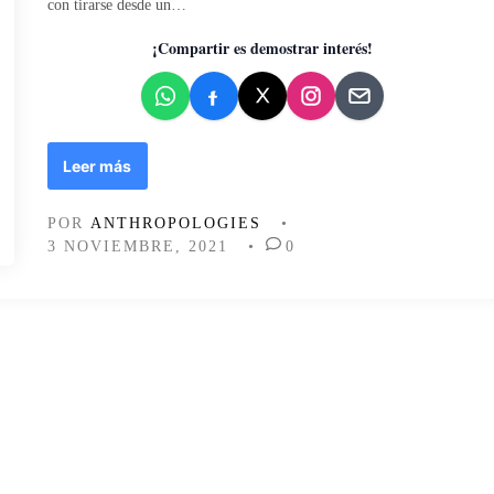
con tirarse desde un…
d
o
¡Compartir es demostrar interés!
e
n
D
Leer más
e
l
POR
ANTHROPOLOGIES
•
e
3 NOVIEMBRE, 2021
•
0
s
p
e
c
t
á
c
u
l
o
c