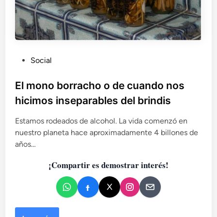
P
Social
u
b
El mono borracho o de cuando nos
l
hicimos inseparables del brindis
i
c
Estamos rodeados de alcohol. La vida comenzó en
a
nuestro planeta hace aproximadamente 4 billones de
d
años…
o
¡Compartir es demostrar interés!
e
n