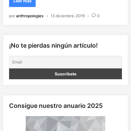
E
Leer más
l
m
por
anthropologies
•
13 diciembre, 2019
•
0
o
n
o
b
o
¡No te pierdas ningún artículo!
r
r
a
c
h
o
o
d
e
Consigue nuestro anuario 2025
c
u
a
n
d