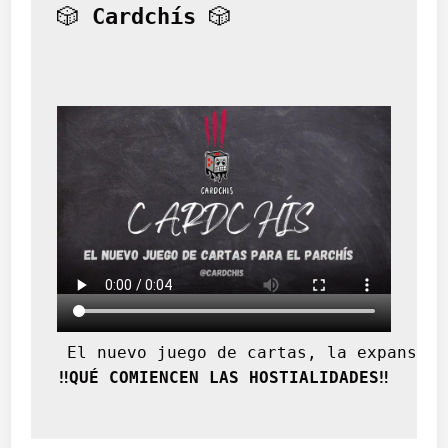
e
🎲 
Cardchís
 🎲
s
d
e
l
b
r
i
n
d
i
s
 El nuevo juego de cartas, la expansión
‼️QUÉ COMIENCEN LAS HOSTIALIDADES‼️