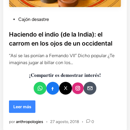
P
Cajón desastre
u
b
Haciendo el indio (de la India): el
l
carrom en los ojos de un occidental
i
c
“Así se las ponían a Fernando VII” Dicho popular ¿Te
a
imaginas jugar al billar con los…
d
¡Compartir es demostrar interés!
o
e
n
H
Leer más
a
c
por
anthropologies
•
27 agosto, 2018
•
0
i