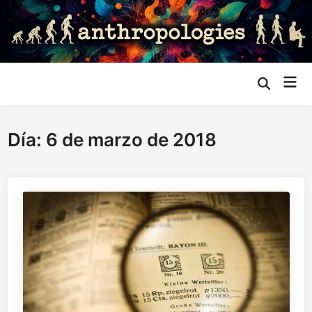
Saltar
al
contenido
Me
Abrir
búsqueda
prin
Día:
6 de marzo de 2018