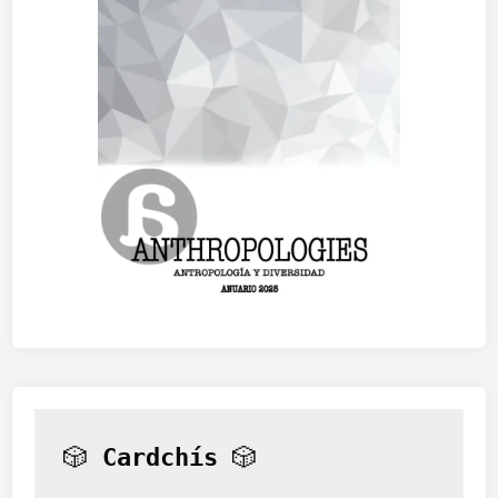
(
I
I
)
🎲 
Cardchís
 🎲