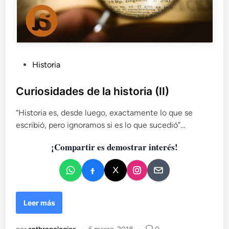
P
Historia
u
b
Curiosidades de la historia (II)
l
“Historia es, desde luego, exactamente lo que se
i
escribió, pero ignoramos si es lo que sucedió”…
c
a
¡Compartir es demostrar interés!
d
o
e
n
C
Leer más
u
r