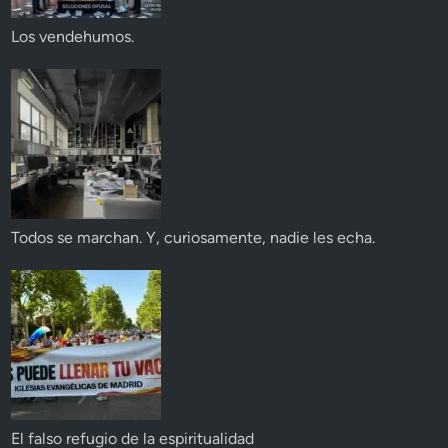
Los vendehumos.
Todos se marchan. Y, curiosamente, nadie les echa.
El falso refugio de la espiritualidad