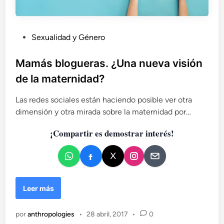
P
Sexualidad y Género
u
b
Mamás blogueras. ¿Una nueva visión
l
de la maternidad?
i
c
Las redes sociales están haciendo posible ver otra
a
dimensión y otra mirada sobre la maternidad por…
d
¡Compartir es demostrar interés!
o
e
n
M
Leer más
a
m
por
anthropologies
•
28 abril, 2017
•
0
á