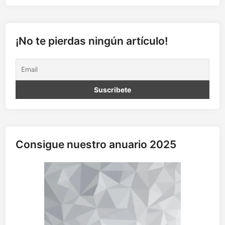
s
b
l
o
¡No te pierdas ningún artículo!
g
u
e
r
a
s
.
¿
U
Consigue nuestro anuario 2025
n
a
n
u
e
v
a
v