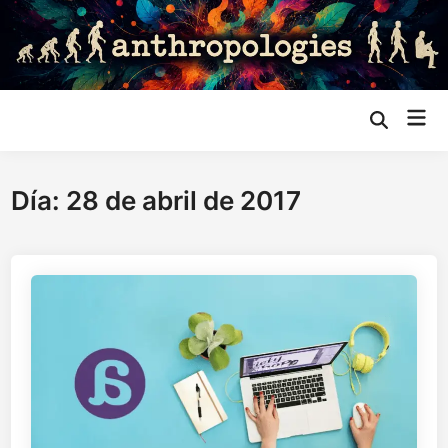
Saltar
al
contenido
Me
Abrir
búsqueda
prin
Día:
28 de abril de 2017