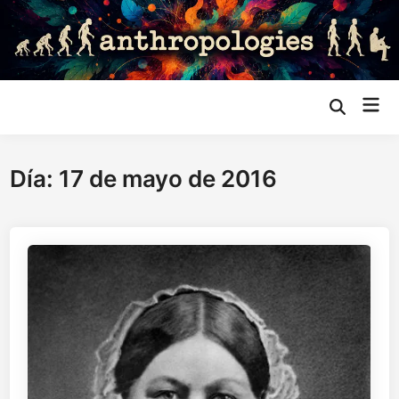
Saltar
al
contenido
Me
Abrir
búsqueda
prin
Día:
17 de mayo de 2016