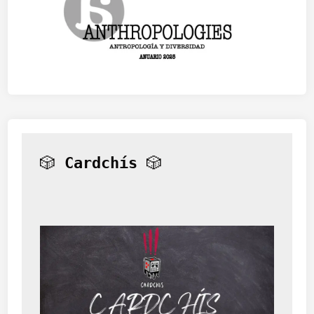
🎲 
Cardchís
 🎲