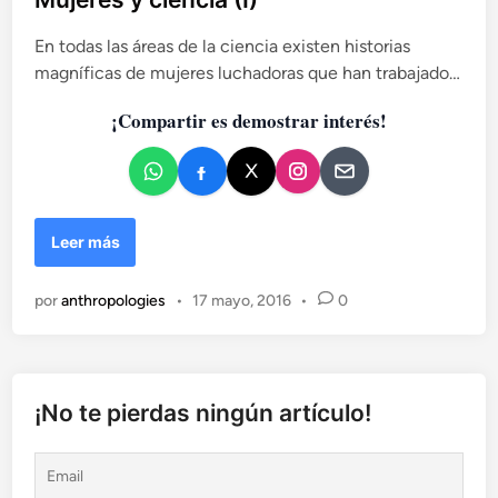
l
En todas las áreas de la ciencia existen historias
i
magníficas de mujeres luchadoras que han trabajado…
c
a
¡Compartir es demostrar interés!
d
o
e
n
M
Leer más
u
j
por
anthropologies
•
17 mayo, 2016
•
0
e
r
e
s
y
¡No te pierdas ningún artículo!
c
i
e
n