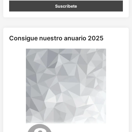
c
i
a
(
I
Consigue nuestro anuario 2025
)