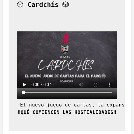
o
🎲 
Cardchís
 🎲
r
r
e
n
t
i
n
o
.
 El nuevo juego de cartas, la expansión
‼️QUÉ COMIENCEN LAS HOSTIALIDADES‼️