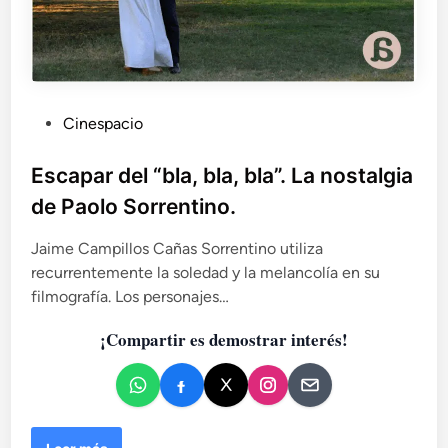
P
Cinespacio
u
b
Escapar del “bla, bla, bla”. La nostalgia
l
de Paolo Sorrentino.
i
c
Jaime Campillos Cañas Sorrentino utiliza
a
recurrentemente la soledad y la melancolía en su
d
filmografía. Los personajes…
o
¡Compartir es demostrar interés!
e
n
E