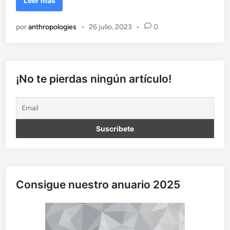
Leer más
s
c
por
anthropologies
•
26 julio, 2023
•
0
a
p
a
r
d
¡No te pierdas ningún artículo!
e
l
“
b
l
a
,
b
l
Consigue nuestro anuario 2025
a
,
b
l
a