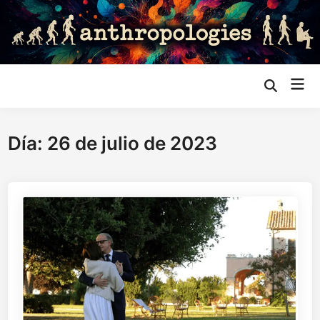
Saltar
al
contenido
Me
Abrir
búsqueda
prin
Día:
26 de julio de 2023